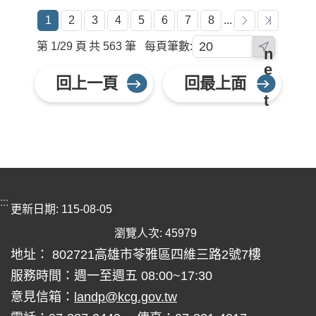
1
2
3
4
5
6
7
8
...
第 1/29 頁
共 563 筆
每頁筆數:
n
e
回上一頁
回最上面
x
t
:::
更新日期
115-08-05
瀏覽人次
45979
地址： 802721高雄市苓雅區四維三路2號7樓
服務時間：週一至週五 08:00~17:30
意見信箱：
landp@kcg.gov.tw