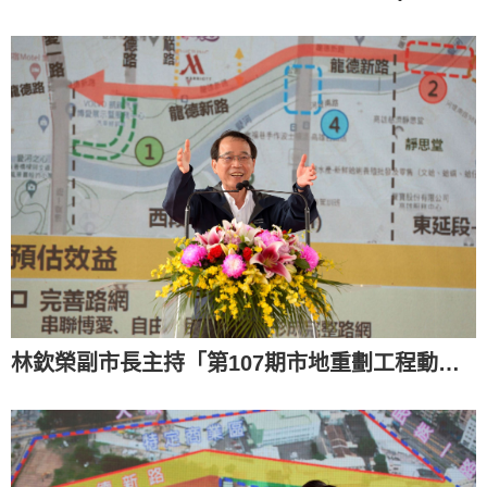
林欽榮副市長主持「第107期市地重劃工程動土典禮」(112.11.08)