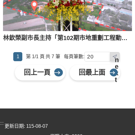
林欽榮副市長主持「第102期市地重劃工程動土典禮」(111.09.26)
1
第 1/1 頁
共 7 筆
每頁筆數:
n
e
回上一頁
回最上面
x
t
:::
更新日期
115-08-07