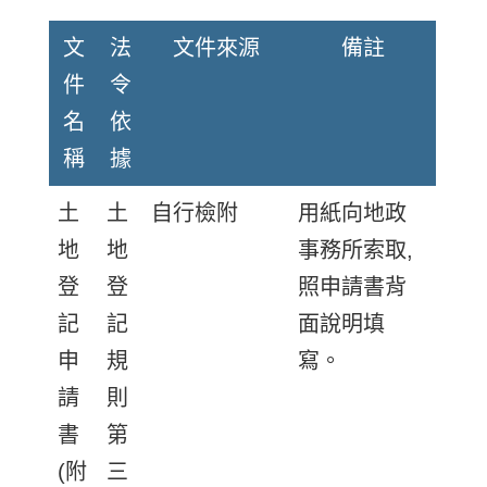
文
法
文件來源
備註
件
令
名
依
稱
據
土
土
自行檢附
用紙向地政
地
地
事務所索取,
登
登
照申請書背
記
記
面說明填
申
規
寫。
請
則
書
第
(附
三