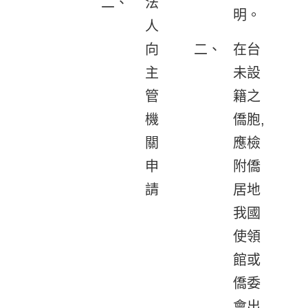
二、
法
明。
人
向
二、
在台
主
未設
管
籍之
機
僑胞,
關
應檢
申
附僑
請
居地
我國
使領
館或
僑委
會出