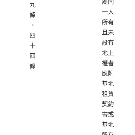
屬同
九
一人
條
所有
、
且未
四
設有
十
地上
四
權者
條
應附
基地
租賃
契約
書或
基地