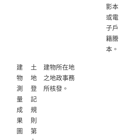
影本
或電
子戶
籍謄
本。
建
土
建物所在地
物
地
之地政事務
測
登
所核發。
量
記
成
規
果
則
圖
第