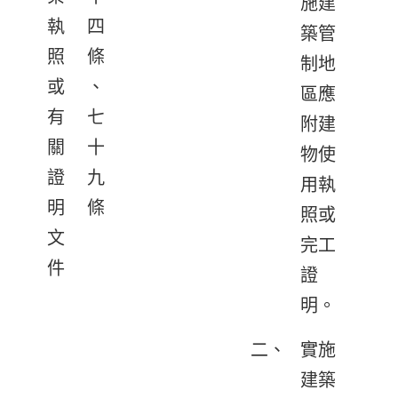
施建
執
四
築管
照
條
制地
或
、
區應
有
七
附建
關
十
物使
證
九
用執
明
條
照或
文
完工
件
證
明。
二、
實施
建築