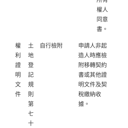
所有
權人
同意
書。
權
土
自行檢附
申請人非起
利
地
造人時應檢
證
登
附移轉契約
明
記
書或其他證
文
規
明文件及契
件
則
稅繳納收
第
據。
七
十