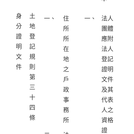
身
土
一、
住
一、
法人
分
地
所
團體
證
登
所
應附
明
記
在
法人
文
規
地
登記
件
則
之
證明
第
戶
文件
三
政
及其
十
事
代表
四
務
人之
條
所
資格
證