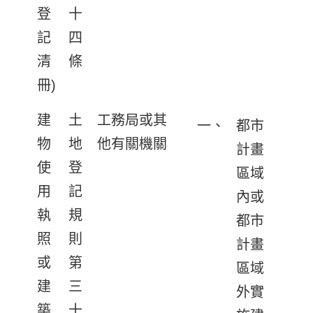
登
十
記
四
清
條
冊)
建
土
工務局或其
一、
都市
物
地
他有關機關
計畫
使
登
區域
用
記
內或
執
規
都市
照
則
計畫
或
第
區域
建
三
外實
築
十