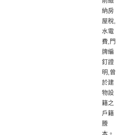
前繳
納房
屋稅,
水電
費,門
牌編
釘證
明,曾
於建
物設
籍之
戶籍
謄
本。