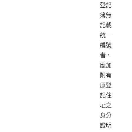
登記
簿無
記載
統一
編號
者，
應加
附有
原登
記住
址之
身分
證明