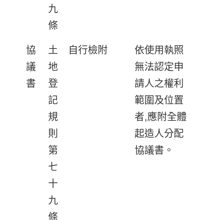
九
條
協
土
自行檢附
依使用執照
議
地
無法認定申
書
登
請人之權利
記
範圍及位置
規
者,應附全體
則
起造人分配
第
協議書。
七
十
九
條