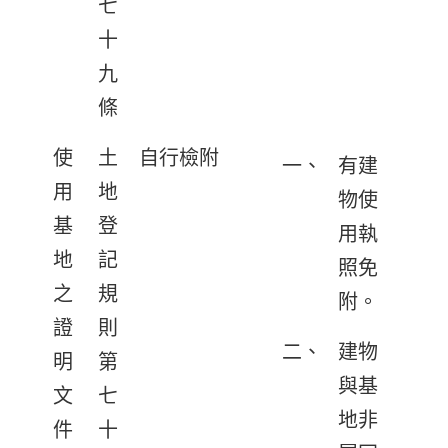
七
十
九
條
使
土
自行檢附
一、
有建
用
地
物使
基
登
用執
地
記
照免
之
規
附。
證
則
二、
建物
明
第
與基
文
七
地非
件
十