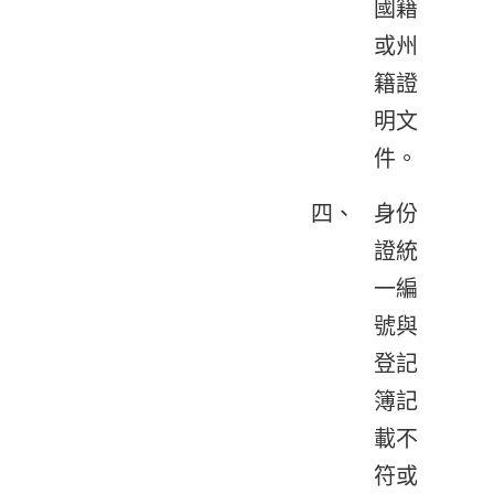
國籍
或州
籍證
明文
件。
四、
身份
證統
一編
號與
登記
簿記
載不
符或