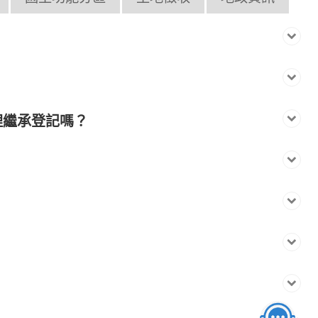
理繼承登記嗎？