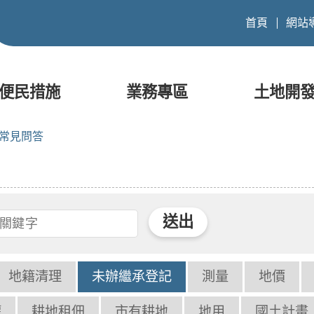
首頁
網站
便民措施
業務專區
土地開
常見問答
地籍清理
未辦繼承登記
測量
地價
權
耕地租佃
市有耕地
地用
國土計畫