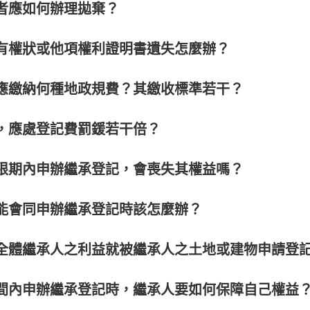
者應如何辦理拋棄？
有權狀或他項權利證明書遺失怎麼辦？
應繳納何種地政規費？其繳收標準若干？
，應處登記費罰鍰若干倍？
限期內申辦繼承登記，會喪失其權益嗎？
能會同申辦繼承登記時該怎麼辦？
全體繼承人之利益就被繼承人之土地或建物申請登
間內申辦繼承登記時，繼承人要如何保障自己權益