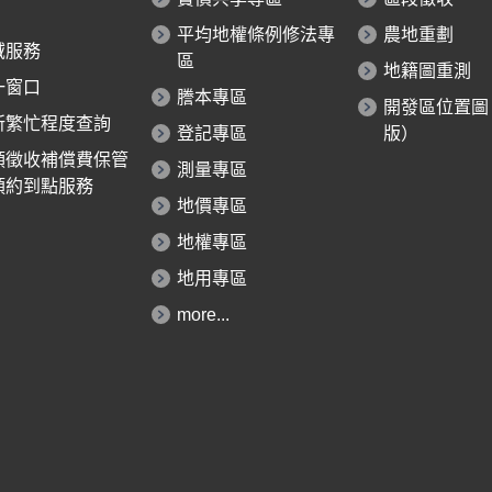
平均地權條例修法專
農地重劃
域服務
區
地籍圖重測
一窗口
謄本專區
開發區位置圖
所繁忙程度查詢
登記專區
版）
領徵收補償費保管
測量專區
預約到點服務
地價專區
地權專區
地用專區
more...