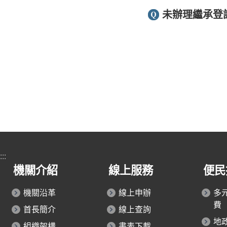
未辦理繼承登
:::
機關介紹
線上服務
便民
機關沿革
線上申辦
多
費
首長簡介
線上查詢
地
組織架構
書表下載