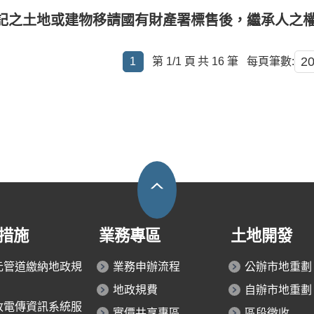
記之土地或建物移請國有財產署標售後，繼承人之
1
第 1/1 頁
共 16 筆
每頁筆數:
措施
業務專區
土地開發
元管道繳納地政規
業務申辦流程
公辦市地重劃
地政規費
自辦市地重劃
政電傳資訊系統服
實價共享專區
區段徵收