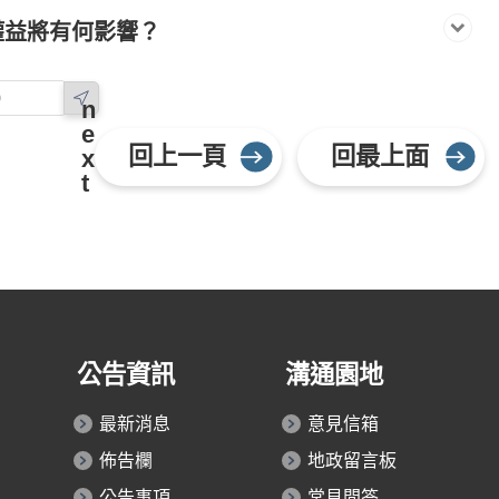
權益將有何影響？
n
e
回上一頁
回最上面
x
t
公告資訊
溝通園地
最新消息
意見信箱
佈告欄
地政留言板
公告事項
常見問答