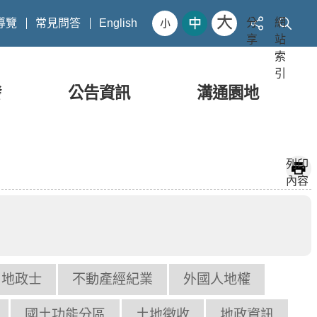
分
網
導覽
常見問答
English
享
站
索
引
發
公告資訊
溝通園地
列印
內容
地政士
不動產經紀業
外國人地權
國土功能分區
土地徵收
地政資訊