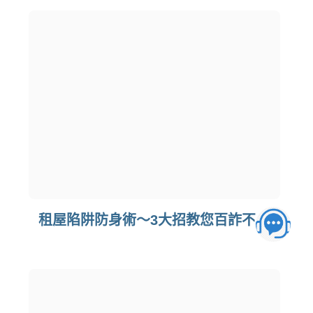
租屋陷阱防身術～3大招教您百詐不侵