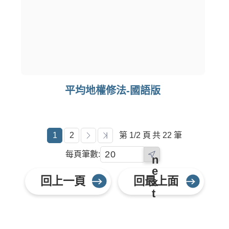
平均地權修法-國語版
1
2
第 1/2 頁
共 22 筆
每頁筆數:
n
e
回上一頁
回最上面
x
t