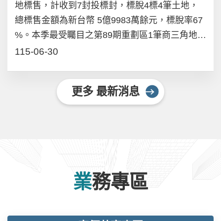
地標售，計收到7封投標封，標脫4標4筆土地，
行的小颱風「寶莉」，意外從天空墜落到桐花
消防、機電及遊具設施均已進入最後查驗階段；
總標售金額為新台幣 5億9983萬餘元，標脫率67
島，並與島上的小女孩滿妹及松鼠成為朋友。在
戶外則持續辦理景觀圍籬、植栽種植、瀝青混凝
%。本季最受矚目之第89期重劃區1筆商三角地，
大家的陪伴與協助下，寶莉逐漸找回勇氣，而島
土鋪設及水電管線作業，全力朝7月底前完工目標
面積約973坪，臨松園一路及松園八路，因擁有
115-06-30
上的居民也以樂觀、團結與互助的精神，共同面
推進，並預定於8月8日正式開園。園區屋頂同步
小港森林公園第一排景觀，地理位置佳，以總價
對突如其來的風雨挑戰，故事傳遞珍惜環境、敬
建置兼顧綠能與景觀的太陽光電發電設備，其中
5億 3700萬餘元標脫，每坪標脫價55.2萬元。第
天愛物以及人與自然共存的重要價值。地政局表
屋頂覆蓋區採用傳統光電模組，戶外無頂蓋空間
更多 最新消息
100期重劃區，鄰近高雄國際滑輪溜冰場、草潭
示，演出地點所在的楠梓區，是高雄早期重要的
則以跳島方式避開植栽，設置建材一體型太陽光
埤滯洪公園與八卦休閒公園等公共設施，生活機
產業聚落之一，近年隨著產業升級轉型，以及市
電系統（BIPV）。目前擴張網已全數完成，正進
能完善，本次推出3筆住宅區土地，標脫2筆，其
府持續投入土地開發與公共建設資源，透過市地
行光電模組鋪設及支架腳座鎖固作業，預計7月
中1筆土地面積約66坪，臨10米草潭六街，以每
重劃與區段徵收，逐步打造完善的交通路網、公
15日前完成全域模組鋪設。因應颱風可能帶來的
坪43.5萬元標脫；另1筆面積32坪，位於10米草
園綠地與生活機能，並結合高雄大學、高科大等
強風豪雨，各施工團隊已全面盤點工區設施、機
潭二街，每坪標脫價為39.9萬元。第103期重劃
學術資源，發展成兼具產業、教育與居住品質的
業務專區
具及材料固定情形。屋頂光電工程部分，建管處
區1筆住宅區土地，位於仁武區後安里，面積約
大學城與科技生活圈。高雄市目前正在辦理中的
已責成廠商於7月10日完成防颱自主檢查，包括
86坪，臨8米安樂三街，鄰近後安壘球場及羽球
公辦土地開發區計有42處，總面積約902公頃，
逐片確認光電模組鎖固、加強未安裝材料綁固，
場，有4標封參與投標，以每坪24.7萬元順利標
完成後預計可提供568公頃建築用地及334公頃公
並完成天溝及工區廢棄物清理，避免強風造成材