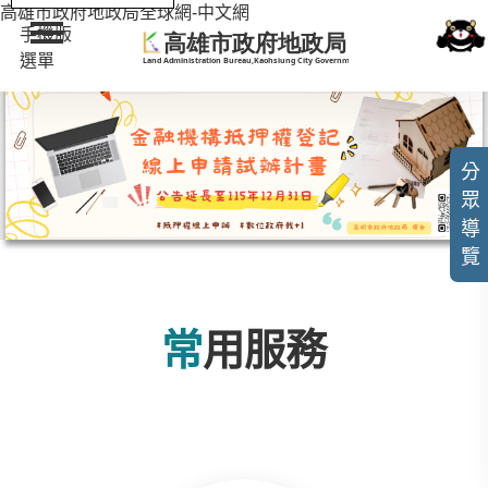
:::
高雄市政府地政局全球網-中文網
手機版
選單
:::
分
眾
導
覽
常用服務