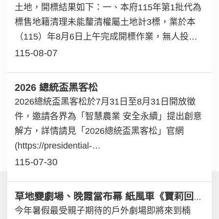
土地，開標結果如下：一、本府115年第1批代為
標售地籍清理未能釐清權屬土地計3標，業於本
（115）年8月6日上午完成開標作業，無人投
標，如欲了解各標號的開標結果，請至地籍清理
115-08-07
專區>地籍清理代為標售作業> 115年第1批開標
結果查閱。二、連結網
2026 總統盃黑客松
址:https://landp.kcg.gov.tw/NewsClear/2777/
2026總統盃黑客松於7月31日至8月31日開放徵
件，邀請各界為「智慧農業 安全永續」提出創意
解方，詳情請見「2026總統盃黑客松」官網
(https://presidential-
hackathon.taiwan.gov.tw）。
115-07-30
草地變劇場、晚霞當布幕 紙風車《寶莉回家》7/26高雄大學溫暖開演
今年暑假最受親子期待的戶外劇場即將來到楠