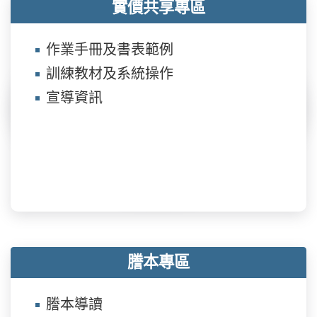
實價共享專區
脫。綜觀本次標售結果，本季推出6標6 筆土地，
共設施用地，近年推動土地開發也逐漸跳脫傳統
料飛散或豪雨導致排水受阻。林副市長也特別要
標脫4標4筆，共吸引7標封參與投標，除第100期
思維，將滯洪防災、生態保育、休憩空間及淨零
求，颱風過後應立即辦理工地安全巡檢，確認結
作業手冊及書表範例
市地重劃區及高雄大學區段徵收區各1筆土地，因
減碳等理念納入規劃，希望在城市發展與環境永
構、設備及環境安全無虞後，始得恢復施工。地
土地個別條件未符合需求等因素，無人參與投標
訓練教材及系統操作
續之間取得平衡，打造更安全、更舒適的生活環
政局表示，台鐵機廠過去因營運管理需求，長期
外，其餘土地皆順利標脫，其中又以仁武區第
境。地政局邀請市民朋友7月26日傍晚帶著家
宣導資訊
以圍牆與周邊社區區隔，形成封閉的都市空間。
103期重劃區土地買氣最佳，顯見大高雄開發區
人、野餐墊及輕鬆愉快的心情，一起走進高雄大
配合公辦市地重劃整體規劃，重劃計畫書已於7月
土地，因公共設施完善、生活機能健全，又有重
學草皮，在夕照餘暉的陪伴下欣賞紙風車精彩演
9日辦理公告作業，奉市長指示積極協調台鐵公
大建設加持，利多不斷，深獲肯定。地政局標售
出，陪伴迷路的小颱風找到回家的路，也一起感
司，順利取得同意拆除鄰凱旋三路、武昌路及武
開發區土地，係為回收開發成本及作為新開發區
受高雄城市發展與土地故事的美好成果。
慶二路等三側既有圍牆，目前已全面展開拆除作
投資資本，若有盈餘，則可支援巿政建設，作為
業，並已完成武慶二路總長325米、武昌路260米
興辦公共福利事業、闢建公共設施等之用，讓全
圍牆拆除，且同步由公園處辦理周邊樹木修剪及
體市民共享土地開發之成果。本次標售結果將刊
環境整理。圍牆拆除不僅有助改善景觀通透性，
謄本專區
載於網站供各界查詢，網址：高雄房地產億年旺
也將逐步消除廠區與周邊社區長期存在的空間阻
網站（網址：http://eland.kcg.gov.tw/）高雄市政
隔，串聯周邊道路、公園綠地及人行動線，讓原
謄本導讀
府地政局網站（網址：http://landp.kcg.gov.tw/）