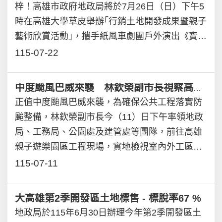
梓！高雄市政府地政局將於7月26日（日）下午5
時在高雄大學草皮舉辦｢行銷土地開發成果暨親子
藝術欣賞活動｣，攜手紙風車劇團戶外演出《寶莉
回家》兒童劇，邀請大小朋友一起走進紙風車充
115-07-22
滿想像力的故事世界，跟著迷路的小颱風「寶
莉」展開一場關於勇氣、陪伴與成長的冒險旅
中度颱風巴威來襲 林欽榮副市長視察高雄親子遊樂園區防颱整備
程，活動免費入場，歡迎市民朋友相揪來看戲、
正值中度颱風巴威來襲，為確保公共工程落實防
享受夏日微風與親子時光。地政局長陳冠福表
颱整備，林欽榮副市長今（11）日下午率領地政
示，土地開發不只是城市建設，更與市民生活息
局、工務局、公園處及建管處等團隊，前往高雄
息相關。透過舉辦戶外藝文活動，希望讓民眾在
親子遊樂園區工程現場，實地檢視室內外工區、
欣賞精彩演出的同時，也能認識高雄城市發展的
屋頂太陽光電設施及各項防颱措施，並要求施工
115-07-11
軌跡與土地開發成果，看見城市成長背後的努
團隊加強自主巡檢及防災整備，確保工地及公共
力，感受高雄持續蛻變、邁向宜居城市的能量。
安全。高雄親子遊樂園區工程目前已進入最後施
大高雄第2季開發區土地標售 - 標脫率67 %
此次演出的《寶莉回家》是紙風車劇團深受親子
工階段，截至7月9日止，整體進度已達95%。園
地政局於115年6月30日辦理今年第2季開發區土
喜愛的作品之一，故事描述因久旱缺水而無法飛
區規劃為一半室內、一半戶外的遊樂空間，室內