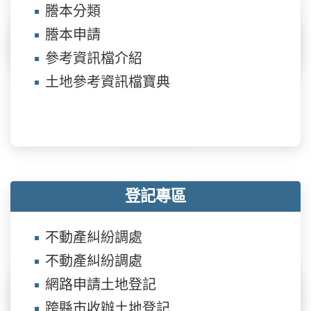
本封閉的台鐵機廠重新融入城市生活。透過空間
高雄市政府地政局土地開發處網站（網址：
謄本分類
開放、環境整理及公共設施改善，未來將提供市
http://landevp.kcg.gov.tw/）新聞連絡人：郭陽春
謄本申請
民更安全、友善且舒適的休憩環境。市府將持續
科長 電話：(07)3314942
參考資訊檔介紹
督導各項工程如期如質完成，並落實防颱及工地
土地參考資訊檔寶典
安全措施，在兼顧施工品質與公共安全的前提
下，全力朝8月8日正式開園目標邁進。園區啟用
後，將結合歷史記憶、親子遊憩、綠地景觀及再
生能源設施，讓昔日封閉的鐵道舊廠區轉型為市
民共享的城市新綠洲。
登記專區
不動產糾紛調處
不動產糾紛調處
網路申請土地登記
跨縣市收辦土地登記